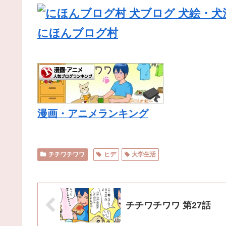
にほんブログ村
漫画・アニメランキング
チチワチワワ
ヒデ
大学生活
チチワチワワ 第27話