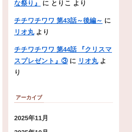
な祭り』
に
とりこ
より
チチワチワワ 第43話～後編～
に
リオ丸
より
チチワチワワ 第44話 『クリスマ
スプレゼント』③
に
リオ丸
よ
り
アーカイブ
2025年11月