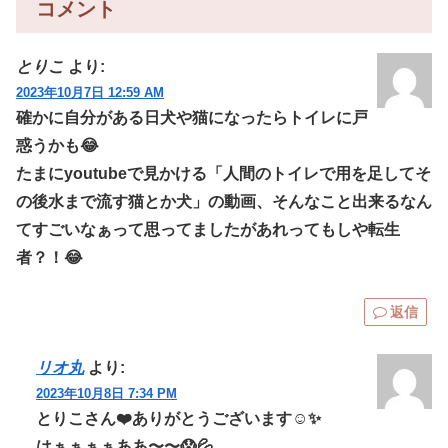
コメント
とりこ
より:
2023年10月7日 12:59 AM
確かに自分がある日犬や猫になったらトイレに戸
惑うかも😂
たまにyoutubeで見かける「人間のトイレで用を足してそ
の後水まで流す猫とか犬」の動画、そんなこと出来るなん
てすごいなぁって思ってましたがあれってもしや転生
者？！😂
返信
リオ丸
より:
2023年10月8日 7:34 PM
とりこさん❤️ありがとうございます☺️✨
はぁぁぁぁああ〜〜😱💦