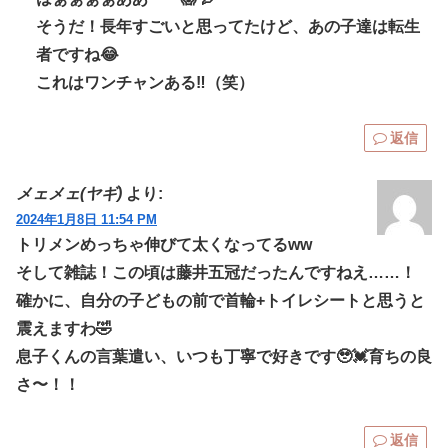
そうだ！長年すごいと思ってたけど、あの子達は転生
者ですね😂
これはワンチャンある‼️（笑）
返信
メェメェ(ヤギ)
より:
2024年1月8日 11:54 PM
トリメンめっちゃ伸びて太くなってるww
そして雑誌！この頃は藤井五冠だったんですねえ……！
確かに、自分の子どもの前で首輪+トイレシートと思うと
震えますわ🤣
息子くんの言葉遣い、いつも丁寧で好きです🥹💓育ちの良
さ〜！！
返信